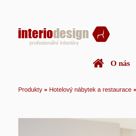
O nás
Produkty
»
Hotelový
Produkty
»
Hotelový nábytek a restaurace
Preludium