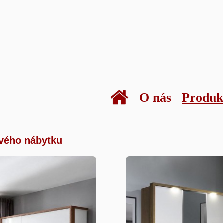
O nás
Produk
tového nábytku
vého nábytku