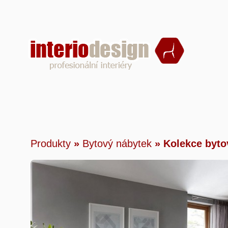
Produkty
»
Bytový nábytek
»
Kolekce by
Produkty
»
Bytový nábytek
»
Kolekce byto