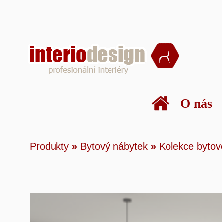
O nás
Produkty
»
Bytový 
Produkty
»
Bytový nábytek
»
Kolekce bytov
bytového nábytku
»