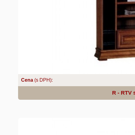
Cena
(s DPH):
R - RTV
s