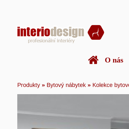
O nás
Produkty
»
Bytový nábytek
»
Kolekce by
Produkty
»
Bytový nábytek
»
Kolekce bytov