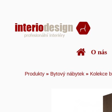
O nás
Produkty
»
Bytový n
Produkty
»
Bytový nábytek
»
Kolekce b
nábytku
»
Zomm
»
ZO