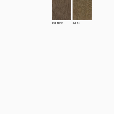
dub zomm
dub rio