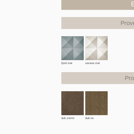
Prov
fjord mat
savana mat
Pro
dub zomm
dub rio