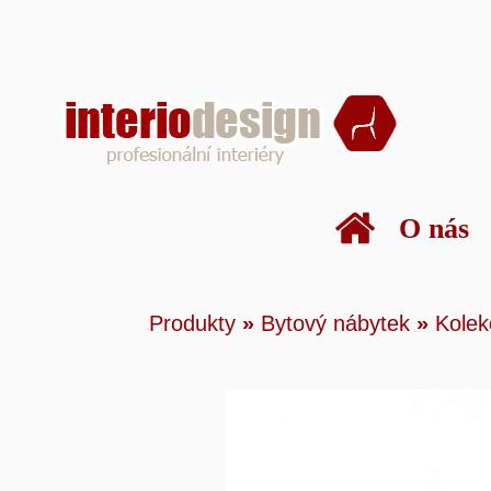
O nás
Produkty
»
Bytový n
Produkty
»
Bytový nábytek
»
Kolek
nábytku
»
Torino
»
ž