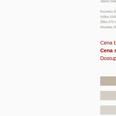
Jídelní ži
Rozměry ži
Výška
104
Šířka
475
Hloubka
4
Cena 
Cena 
Dostup