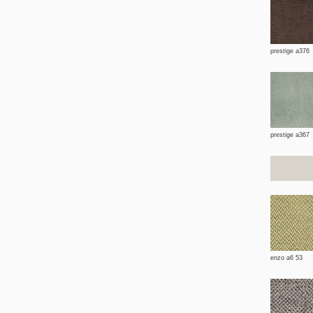
prestige a376
prestige a367
enzo a6 53