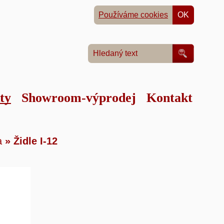
Používáme cookies
OK
ty
Showroom-výprodej
Kontakt
tku
»
a
»
Židle I-12