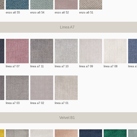
enzo a6 55
enzo a6 54
enzo a6 52
enzo a6 51
Linea A7
linea a7 07
linea a7 11
linea a7 10
linea a7 09
linea a7 08
linea a
linea a7 03
linea a7 02
linea a7 01
Velvet B1