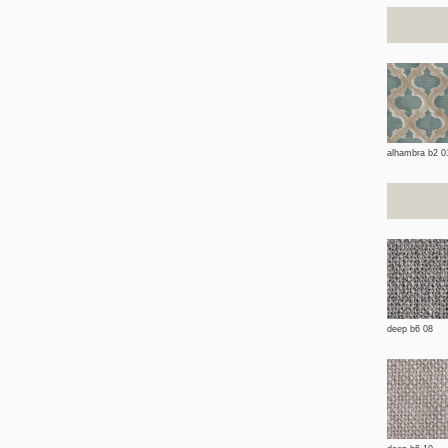
alhambra b2 0
deep b6 08