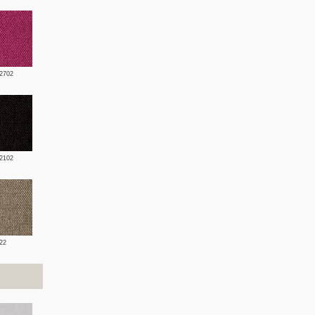
2702
2102
22