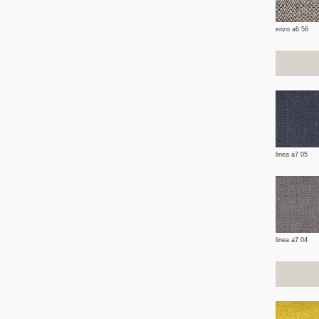
enzo a6 56
linea a7 05
linea a7 04