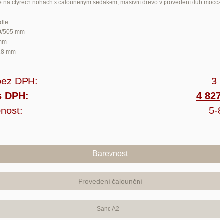
dle na čtyřech nohách s čalouněným sedákem, masivní dřevo v provedení dub mocc
dle:
0/505
mm
mm
18
mm
bez DPH:
3
s DPH:
4 82
nost:
5-
Barevnost
Provedení čalounění
Sand A2