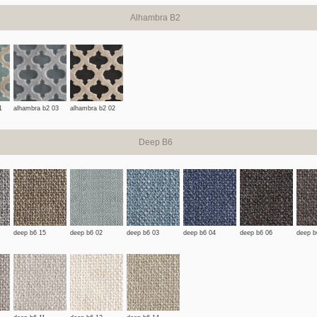
Alhambra B2
1
alhambra b2 03
alhambra b2 02
Deep B6
deep b6 15
deep b6 02
deep b6 03
deep b6 04
deep b6 06
deep b