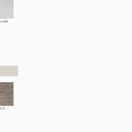
ge a369
6 57