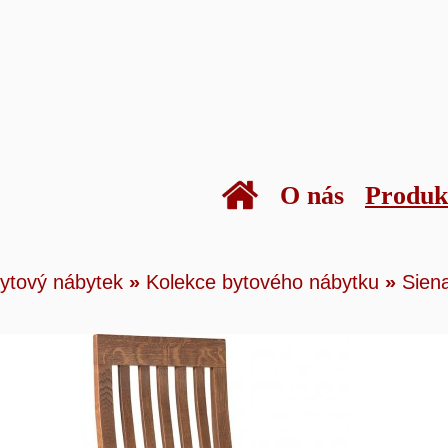
O nás
Produk
kty
»
Bytový nábytek
»
Kolekce bytového náby
ytový nábytek
»
Kolekce bytového nábytku
»
Sien
»
Židle I-12