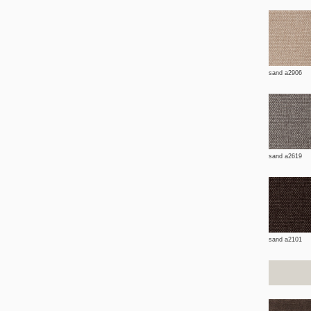
sand a2906
sand a2619
sand a2101