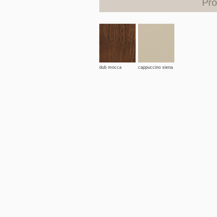
Pro
dub mocca
cappuccino siena