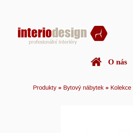
O nás
Produkty
»
Bytový n
Produkty
»
Bytový nábytek
»
Kolekce
nábytku
»
Siena
»
SI