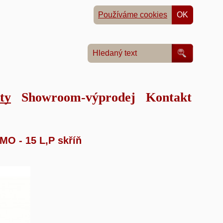
Používáme cookies
OK
ty
Showroom-výprodej
Kontakt
tku
»
MO - 15 L,P skříň