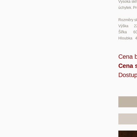
Vysoká skří
úchytek. P
Rozměry sk
Výška 2
Šířka 6
Hloubka 
Cena 
Cena 
Dostup