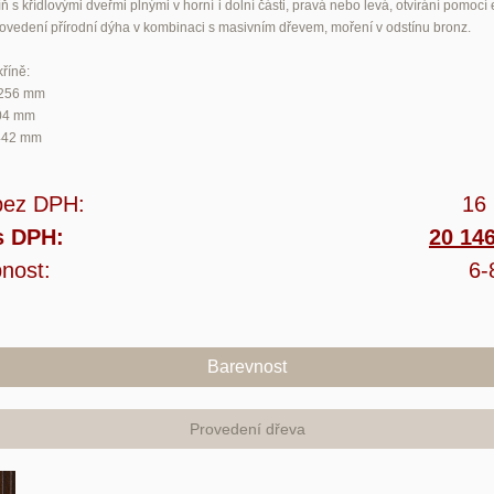
ň s křídlovými dveřmi plnými v horní i dolní části, pravá nebo levá, otvírání pomocí
rovedení přírodní dýha v kombinaci s masivním dřevem, moření v odstínu bronz.
říně:
256 mm
04 mm
442 mm
bez DPH:
16
s DPH:
20 14
nost:
6-
Barevnost
Provedení dřeva