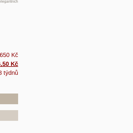
 elegantních
 650 Kč
6,50 Kč
8 týdnů