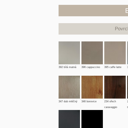
Povr
392 bílá matná
396 cappuccino
395 caffe latte
347 dub mléčný
346 borovice
234 ořech
caravaggio