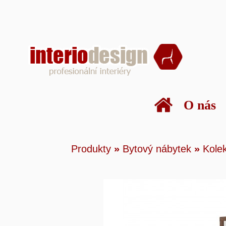
O nás
Produkty
»
Bytový n
Produkty
»
Bytový nábytek
»
Kole
nábytku
»
Lucy
»
LU-