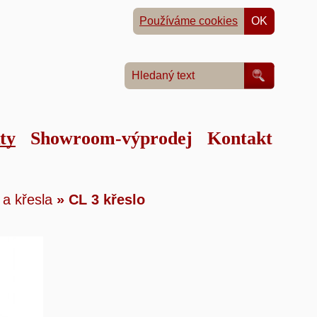
Používáme cookies
OK
ty
Showroom-výprodej
Kontakt
tku
»
 a křesla
»
CL 3 křeslo