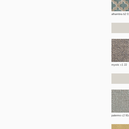
alhambra b2 0
mystic c1 22
palermo c2 91