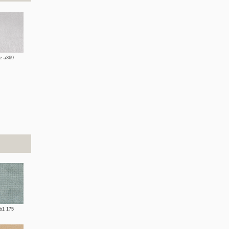
ge a369
 b1 175