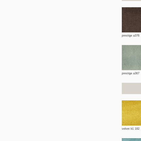
prestige a376
prestige a367
velvet b1 182