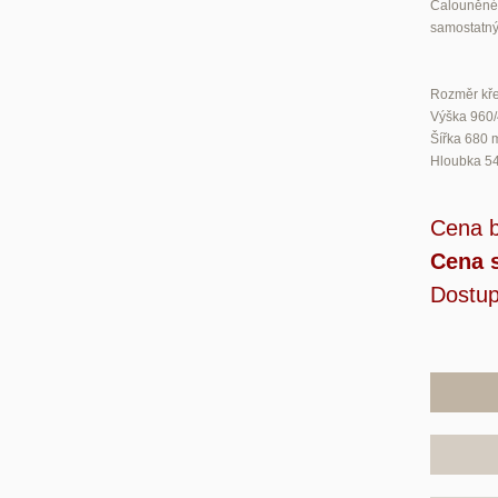
Čalouněné 
samostatný
Rozměr kře
Výška 960
Šířka 680
Hloubka 5
Cena 
Cena 
Dostup