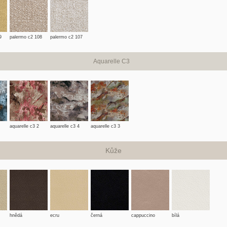
9
palermo c2 108
palermo c2 107
Aquarelle C3
aquarelle c3 2
aquarelle c3 4
aquarelle c3 3
Kůže
hnědá
ecru
černá
cappuccino
bílá