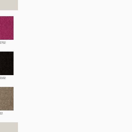
2702
2102
22