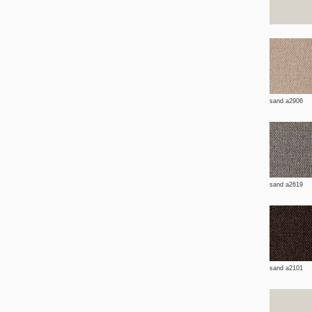
sand a2906
sand a2619
sand a2101