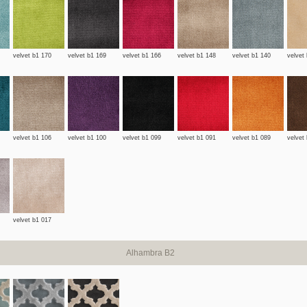
velvet b1 170
velvet b1 169
velvet b1 166
velvet b1 148
velvet b1 140
velvet
velvet b1 106
velvet b1 100
velvet b1 099
velvet b1 091
velvet b1 089
velvet
velvet b1 017
Alhambra B2