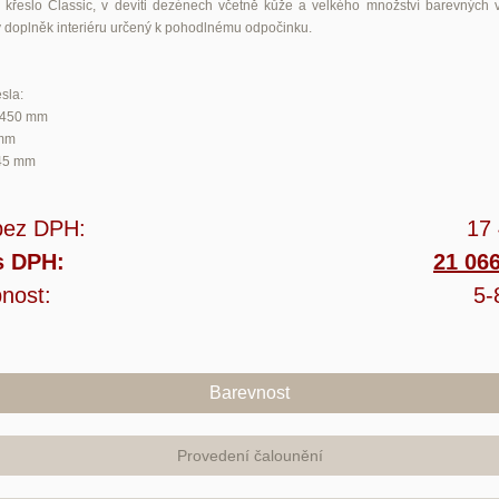
křeslo Classic, v devíti dezénech včetně kůže a velkého množství barevných v
 doplněk interiéru určený k pohodlnému odpočinku.
sla:
/450 mm
 mm
45 mm
bez DPH:
17
s DPH:
21 06
nost:
5-
Barevnost
Provedení čalounění