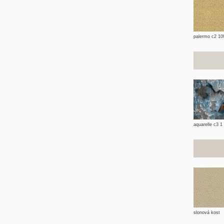
palermo c2 10
aquarelle c3 1
slonová kost