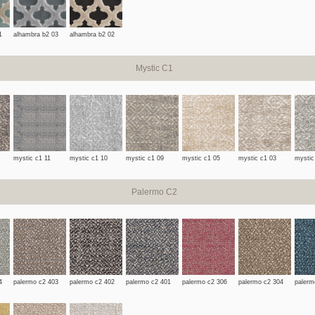
1
alhambra b2 03
alhambra b2 02
Mystic C1
mystic c1 11
mystic c1 10
mystic c1 09
mystic c1 05
mystic c1 03
mystic
Palermo C2
4
palermo c2 403
palermo c2 402
palermo c2 401
palermo c2 306
palermo c2 304
palerm