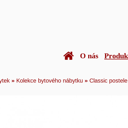
O nás
Produk
kty
»
Bytový nábytek
»
Kolekce bytového náby
ytek
»
Kolekce bytového nábytku
»
Classic postele
c postele a křesla
»
CL 3 křeslo