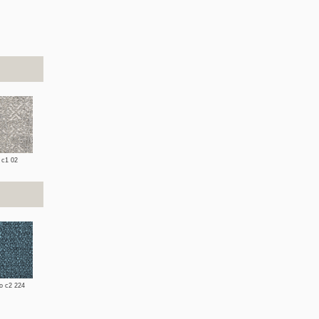
 c1 02
o c2 224