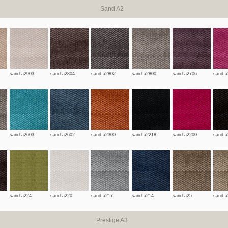
Sand A2
sand a2903
sand a2804
sand a2802
sand a2800
sand a2706
sand a
sand a2603
sand a2602
sand a2300
sand a2218
sand a2200
sand a
sand a224
sand a220
sand a217
sand a214
sand a25
sand a
Prestige A3