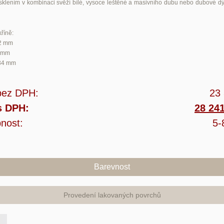
osklením v kombinaci svěží bílé, vysoce leštěné a masivního dubu nebo dubové d
říně:
2 mm
3 mm
34 mm
bez DPH:
23
s DPH:
28 24
nost:
5-
Barevnost
Provedení lakovaných povrchů