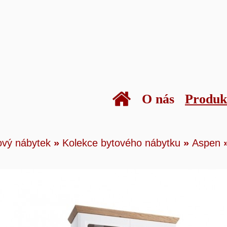
O nás
Produk
kty
»
Bytový nábytek
»
Kolekce bytového náby
ový nábytek
»
Kolekce bytového nábytku
»
Aspen
»
AS - W2 skříň