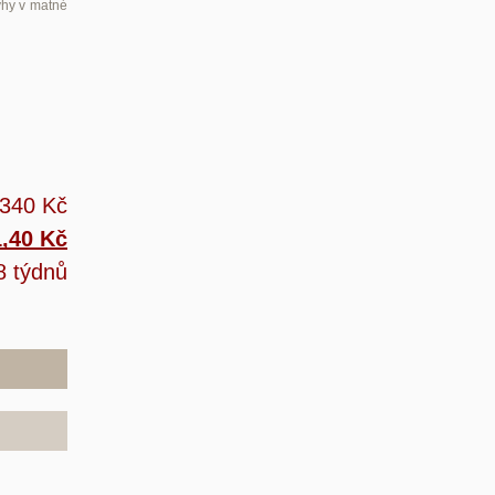
ýhy v matné
 340 Kč
1,40 Kč
8 týdnů