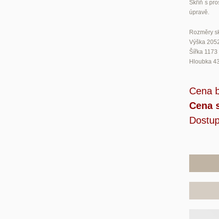
Skříň s pr
úpravě.
Rozměry sk
Výška 205
Šířka 117
Hloubka 4
Cena 
Cena 
Dostup