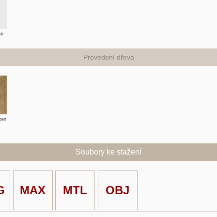
sk
Provedení dřeva
pen
Soubory ke stažení
G
MAX
MTL
OBJ