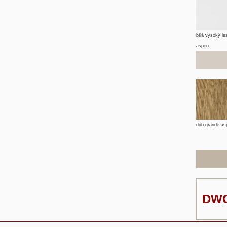
bílá vysoký le
aspen
dub grande as
DW