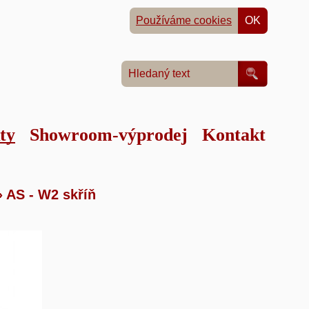
Používáme cookies
OK
ty
Showroom-výprodej
Kontakt
tku
»
»
AS - W2 skříň