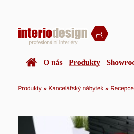
O nás
Produkty
Showro
Produkty
»
Kancelá
Produkty
»
Kancelářský nábytek
»
Recepce
»
eMel