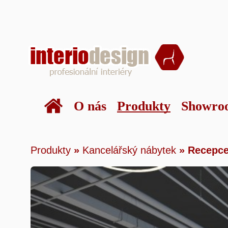
O nás
Produkty
Showro
Produkty
»
Kancelářský nábytek
»
Recep
Produkty
»
Kancelářský nábytek
»
Recepc