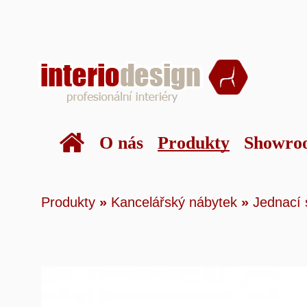
O nás
Produkty
Showro
Produkty
»
Kancelá
Produkty
»
Kancelářský nábytek
»
Jednací 
stoly
»
AXY Line jed