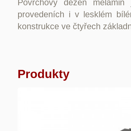
Povrchový dezén melamin j
provedeních i v lesklém bíl
konstrukce ve čtyřech základ
Produkty