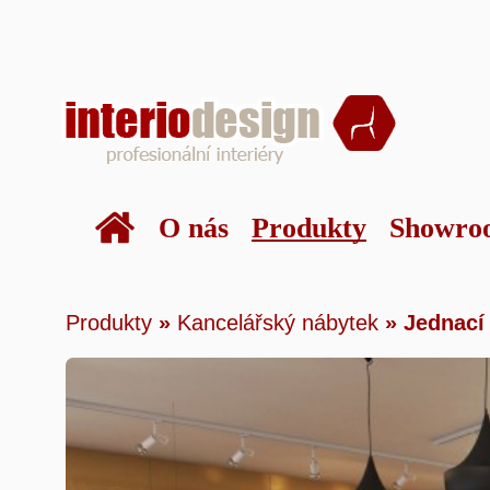
O nás
Produkty
Showro
Produkty
»
Kancelářský nábytek
»
Jednac
Produkty
»
Kancelářský nábytek
»
Jednací 