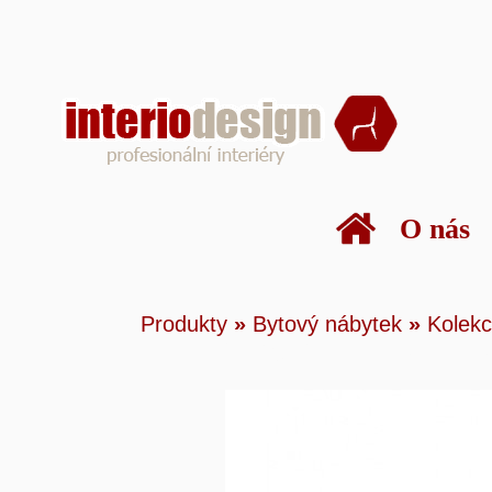
O nás
Produkty
»
Bytový n
Produkty
»
Bytový nábytek
»
Kolekc
nábytku
»
Tivoli
»
To