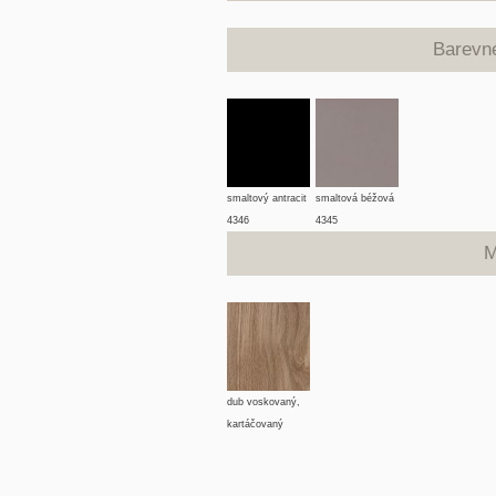
Barevn
smaltový antracit
smaltová béžová
4346
4345
M
dub voskovaný,
kartáčovaný