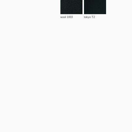
wool 1003
tokyo T2