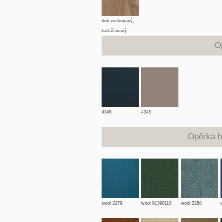
dub voskovaný,
kartáčovaný
O
4346
4345
Opěrka h
wool 2279
wool 91390110
wool 2288