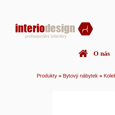
O nás
Produkty
»
Bytový n
Produkty
»
Bytový nábytek
»
Kole
nábytku
»
Tivoli
»
Po