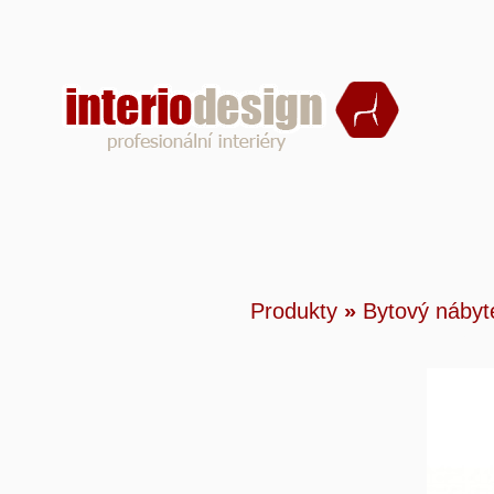
Produ
Produkty
»
Bytový nábyt
Grand