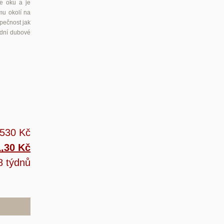
ce oku a je
mu okolí na
zpečnost jak
rodní dubové
 530 Kč
1,30 Kč
8 týdnů