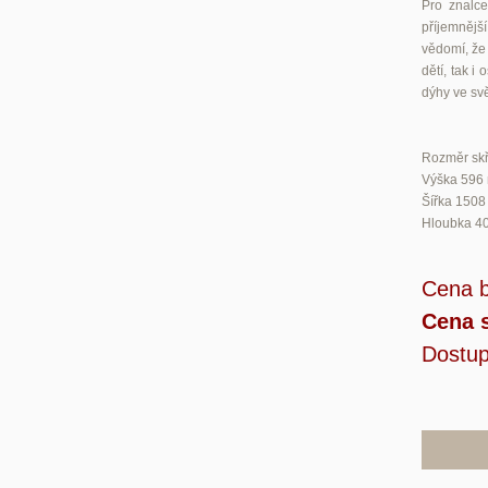
Pro znalce
příjemnějš
vědomí, že 
dětí, tak i
dýhy ve sv
Rozměr skř
Výška 596
Šířka 150
Hloubka 4
Cena 
Cena 
Dostup