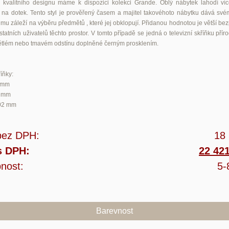
 kvalitního designu máme k dispozici kolekci Grande. Oblý nábytek lahodí ví
í na dotek. Tento styl je prověřený časem a majitel takovéhoto nábytku dává své
mu záleží na výběru předmětů , které jej obklopují. Přidanou hodnotou je větší be
 ostatních uživatelů těchto prostor. V tomto případě se jedná o televizní skříňku pří
ětlém nebo tmavém odstínu doplněné černým prosklením.
íňky:
 mm
8 mm
02 mm
bez DPH:
18
s DPH:
22 42
nost:
5-
Barevnost