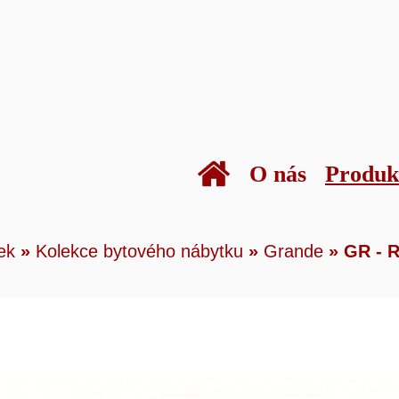
O nás
Produk
kty
»
Bytový nábytek
»
Kolekce bytového náby
ek
»
Kolekce bytového nábytku
»
Grande
»
GR - R
e
»
GR - RTVM skříňka na televizi