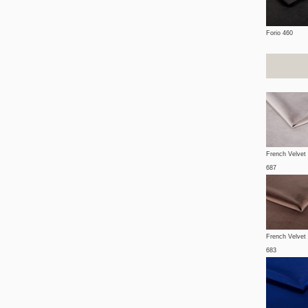
Forio 460
French Velvet
687
French Velvet
683