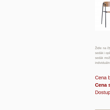
Židle na 
sedák i op
sedák možn
individuál
Cena 
Cena 
Dostup