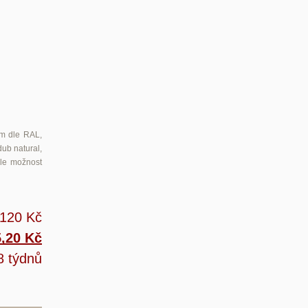
m dle RAL,
ub natural,
ále možnost
 120 Kč
5,20 Kč
8 týdnů