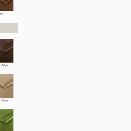
452
 Velvet
 Velvet