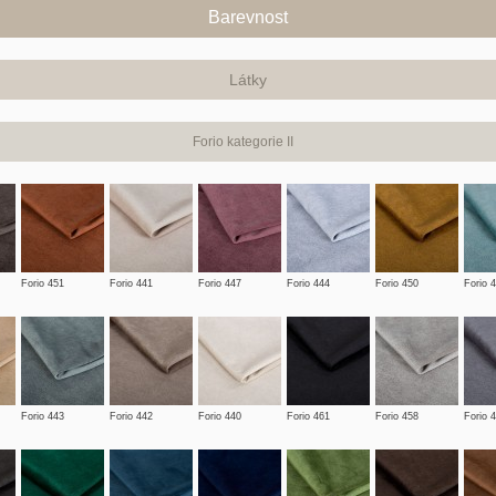
Barevnost
Látky
Forio kategorie II
Forio 451
Forio 441
Forio 447
Forio 444
Forio 450
Forio 
Forio 443
Forio 442
Forio 440
Forio 461
Forio 458
Forio 