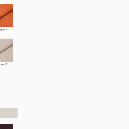
 new 7
 new 2