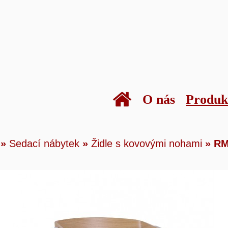
O nás
Produk
kty
»
Sedací nábytek
»
Židle s kovovými noham
»
Sedací nábytek
»
Židle s kovovými nohami
»
RM
80 PM