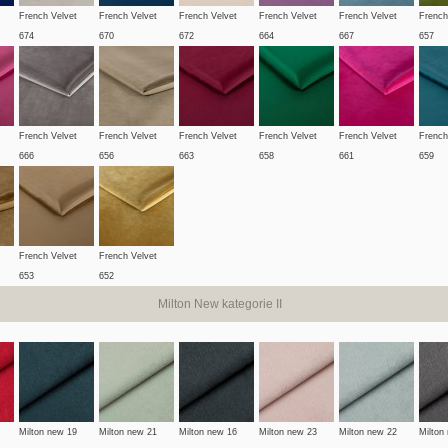
French Velvet
French Velvet
French Velvet
French Velvet
French Velvet
French
674
670
672
664
667
657
French Velvet
French Velvet
French Velvet
French Velvet
French Velvet
French
666
656
663
658
661
659
French Velvet
French Velvet
653
652
Milton New kategorie II
Milton new 19
Milton new 21
Milton new 16
Milton new 23
Milton new 22
Milton