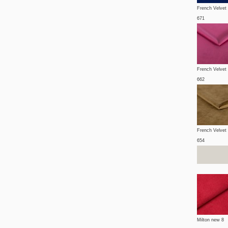
French Velvet
671
French Velvet
662
French Velvet
654
Milton new 8