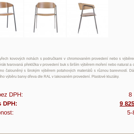
čtyřech kovových nohách s područkami v chromovaném provedení nebo s výběre
ěrák tvarovaná překližka v provedení buk s širším výběrem moření nebo natural a d
o čalouněný s širokým výběrem potahových materiálů s různou barevností. D
ního výběru barvy dřeva dle RAL v lakovaném provedení. Plastové kluzáky.
bez DPH:
8
s DPH:
9 82
nost:
5-