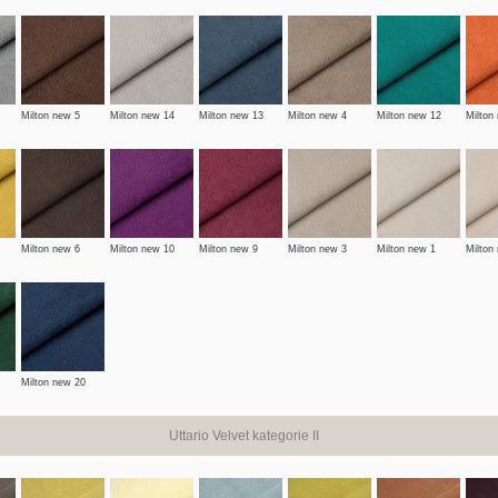
Milton new 5
Milton new 14
Milton new 13
Milton new 4
Milton new 12
Milton
Milton new 6
Milton new 10
Milton new 9
Milton new 3
Milton new 1
Milton
Milton new 20
Uttario Velvet kategorie II