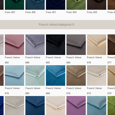
Forio 455
Forio 456
Forio 457
Forio 454
Forio 453
Forio 
French Velvet kategorie II
French Velvet
French Velvet
French Velvet
French Velvet
French Velvet
French
682
686
685
684
678
677
French Velvet
French Velvet
French Velvet
French Velvet
French Velvet
French
679
680
669
676
673
675