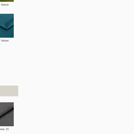
 Velvet
 Velvet
 new 15