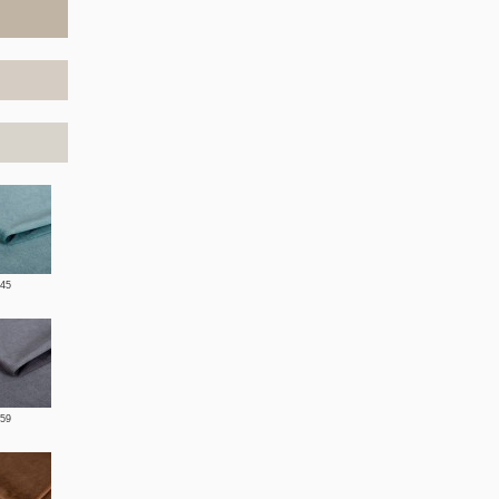
445
459