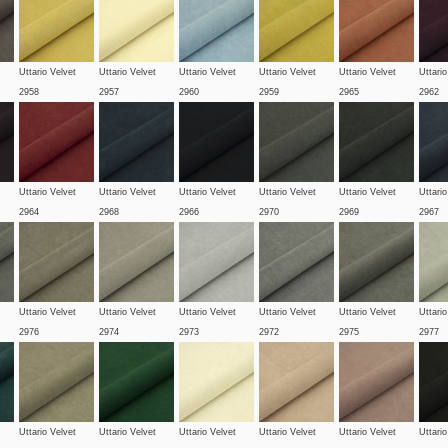
Uttario Velvet
Uttario Velvet
Uttario Velvet
Uttario Velvet
Uttario Velvet
Uttario
2958
2957
2960
2959
2965
2962
Uttario Velvet
Uttario Velvet
Uttario Velvet
Uttario Velvet
Uttario Velvet
Uttario
2964
2968
2966
2970
2969
2967
Uttario Velvet
Uttario Velvet
Uttario Velvet
Uttario Velvet
Uttario Velvet
Uttario
2976
2974
2973
2972
2975
2977
Uttario Velvet
Uttario Velvet
Uttario Velvet
Uttario Velvet
Uttario Velvet
Uttario