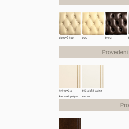
slonová kost
ecru
bronz
Provedení
krémová a
bílá a bílá patina
kremová patyna
verona
verona
Pro