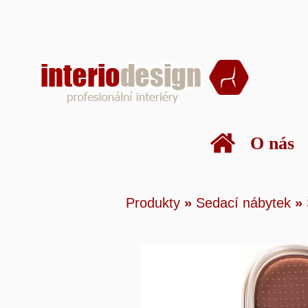
O nás
Produkty
»
Sedací n
Produkty
»
Sedací nábytek
»
židle a křesla
»
židle