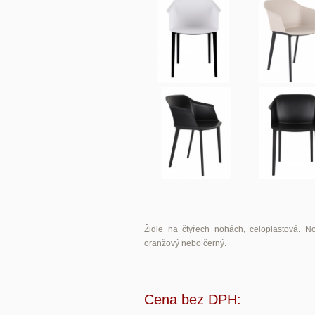
Židle na čtyřech nohách, celoplastová. N
oranžový nebo černý.
Cena bez DPH: