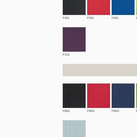
FX01
FX02
FX03
FX10
FM01
FM02
FM03