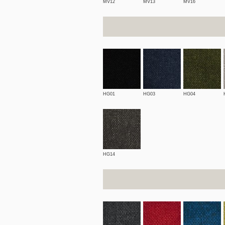
MV12
MV13
MV16
HG01
HG03
HG04
HG14