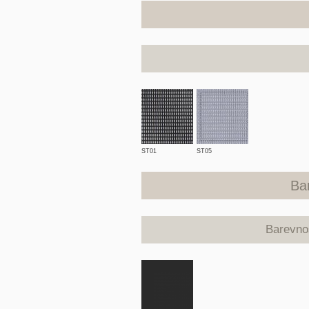
ST01
ST05
Ba
Barevno