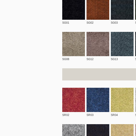
SG01
SG02
SG03
SG08
SG12
SG13
SR02
SR03
SR04