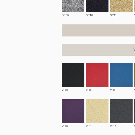
SR09
SR10
SR11
VL01
VL02
VL03
VL09
VL11
VL14