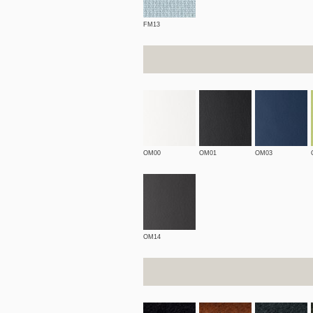
FM13
OM00
OM01
OM03
OM14