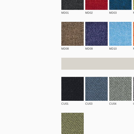
MD01
MD02
MD03
MD08
MD09
MD10
CU01
CU03
CU04