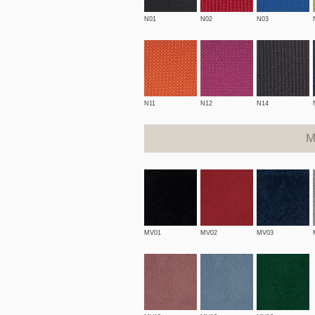
N01
N02
N03
N11
N12
N14
M
MV01
MV02
MV03