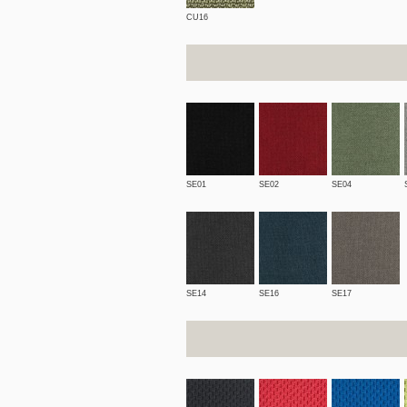
CU16
SE01
SE02
SE04
SE14
SE16
SE17