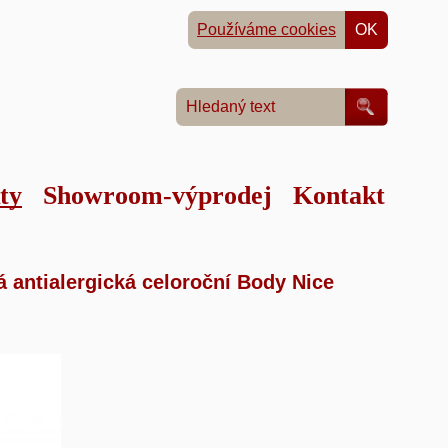
Používáme cookies
OK
ty
Showroom-výprodej
Kontakt
a
á antialergická celoroční Body Nice
ční