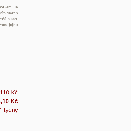
motivem. Je
ytím vláken
pší izolaci.
nost jejího
 110 Kč
3,10 Kč
4 týdny