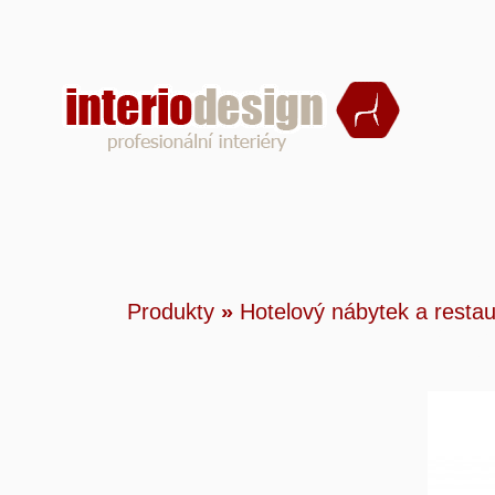
Produ
Produkty
»
Hotelový nábytek a resta
přikrý
Body 