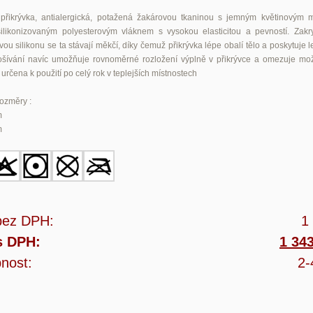
 přikrývka, antialergická, potažená žakárovou tkaninou s jemným květinovým 
ilikonizovaným polyesterovým vláknem s vysokou elasticitou a pevností. Zakr
vou silikonu se ta stávají měkčí, díky čemuž přikrývka lépe obalí tělo a poskytuje le
šívání navíc umožňuje rovnoměrné rozložení výplně v přikrývce a omezuje mož
určena k použití po celý rok v teplejších místnostech
ozměry :
m
m
bez DPH:
1
s DPH:
1 34
nost:
2-