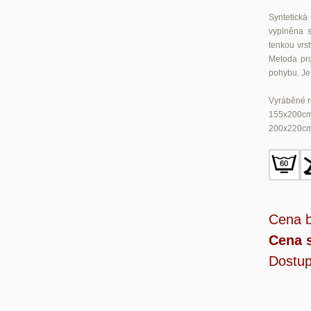
Syntetická
vyplněna s
tenkou vrst
Metoda pro
pohybu. Je 
Vyráběné r
155x200c
200x220c
Cena 
Cena 
Dostup