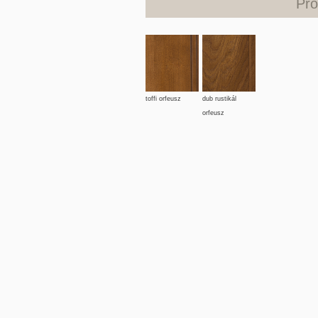
Pro
toffi orfeusz
dub rustikál
orfeusz