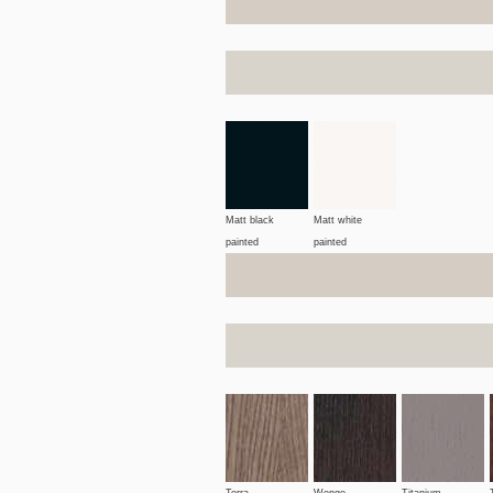
Matt black
Matt white
painted
painted