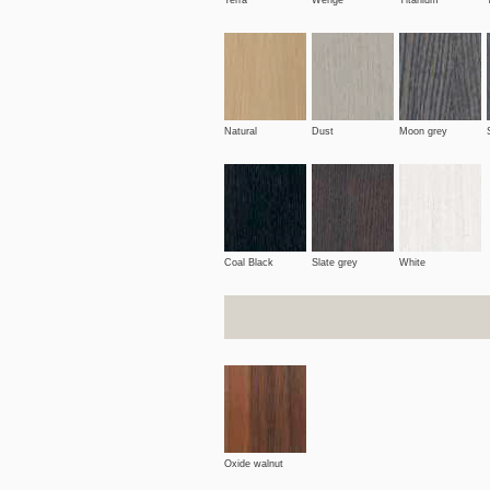
Terra
Wenge
Titanium
Natural
Dust
Moon grey
Coal Black
Slate grey
White
Oxide walnut