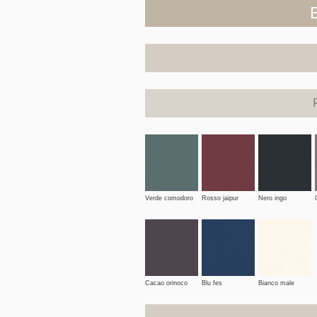
Verde comodoro
Rosso jaipur
Nero ingo
Cacao orinoco
Blu fes
Bianco male