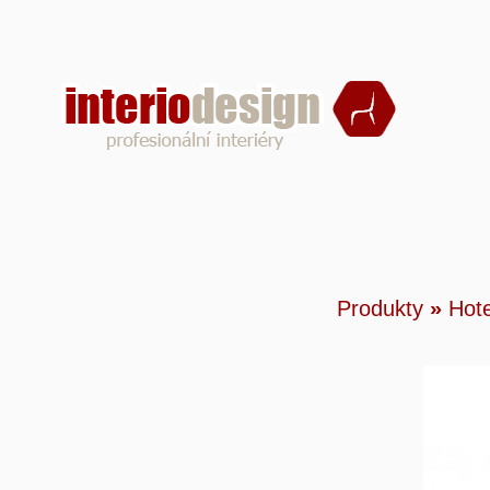
Produ
Produkty
»
Hote
Lůžko 