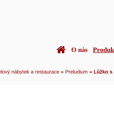
O nás
Produk
kty
»
Hotelový nábytek a restaurace
»
Preludiu
lový nábytek a restaurace
»
Preludium
»
Lůžko s 
s nočními stolky