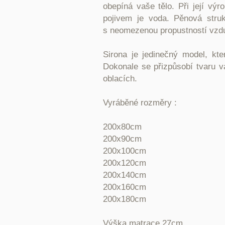
obepíná vaše tělo. Při její výr
pojivem je voda. Pěnová stru
s neomezenou propustností vzd
Sirona je jedinečný model, kt
Dokonale se přizpůsobí tvaru v
oblacích.
Vyráběné rozměry :
200x80cm
200x90cm
200x100cm
200x120cm
200x140cm
200x160cm
200x180cm
Výška matrace 27cm