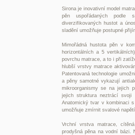
Sirona je inovativní model matra
pěn uspořádaných podle spe
diverzifikovaných hustot a úno
sladění umožňuje postupné přijí
Mimořádná hustota pěn v komb
horizontálních a 5 vertikálníc
povrchu matrace, a to i při zatíž
hlubší vrstvy matrace aktivová
Patentovaná technologie umožnil
a pěny samotné vykazují antiale
mikroorganismy se na jejich p
jejich struktura neztrácí svoj
Anatomický tvar v kombinaci s
umožňuje zmírnit svalové napětí
Vrchní vrstva matrace, cítě
prodyšná pěna na vodní bázi. 