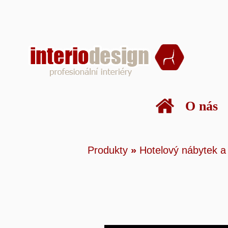
O nás
Produkty
»
Hotelový
Produkty
»
Hotelový nábytek a
Matrace a rošty
»
SI