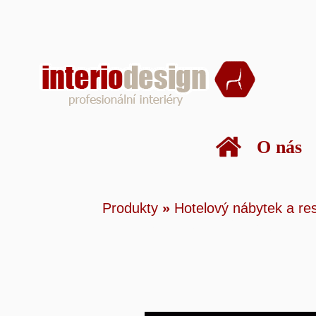
O nás
Produkty
»
Hotelový
Produkty
»
Hotelový nábytek a re
Matrace a rošty
»
PU