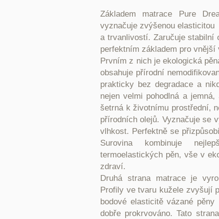
Základem matrace Pure Drea
vyznačuje zvýšenou elasticitou
a trvanlivostí. Zaručuje stabiln
perfektním základem pro vnější vr
Prvním z nich je ekologická pěna
obsahuje přírodní nemodifikované
prakticky bez degradace a nik
nejen velmi pohodlná a jemná, 
šetrná k životnímu prostřední, 
přírodních olejů. Vyznačuje se 
vlhkost. Perfektně se přizpůsob
Surovina kombinuje nejlep
termoelastických pěn, vše v ek
zdraví.
Druhá strana matrace je vyro
Profily ve tvaru kužele zvyšují
bodové elasticitě vázané pěny
dobře prokrvováno. Tato stran