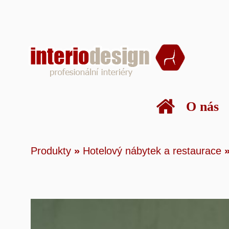
O nás
Produkty
»
Hotelový
Produkty
»
Hotelový nábytek a restaurace
Dublino