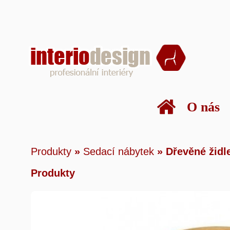
O nás
Produkty
»
Sedací nábytek
»
Dřevěné žid
Produkty
»
Sedací nábytek
»
Dřevěné židl
Produkty