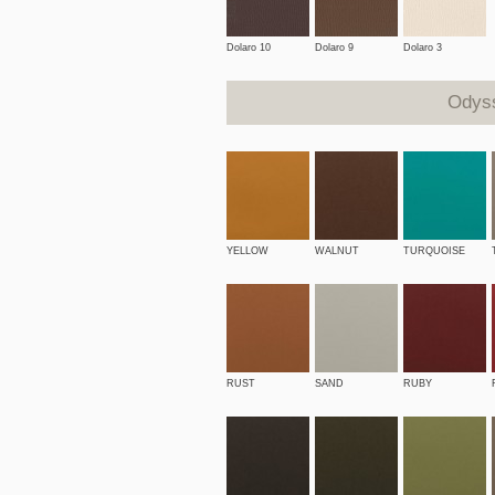
Dolaro 10
Dolaro 9
Dolaro 3
Odyss
YELLOW
WALNUT
TURQUOISE
RUST
SAND
RUBY