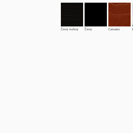
Černý mořený
Černý
Calvados