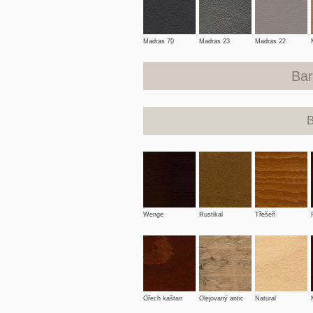
Madras 70
Madras 23
Madras 22
Bar
Wenge
Rustikal
Třešeň
Ořech kaštan
Olejovaný antic
Natural