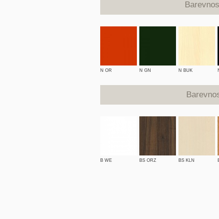
Barevno
N OR
N GN
N BUK
Barevno
B WE
BS ORZ
BS KLN