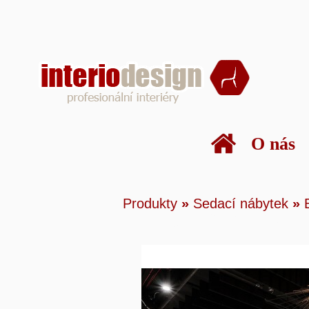
O nás
Produkty
»
Sedací n
Produkty
»
Sedací nábytek
»
stoly
»
Krak barová 