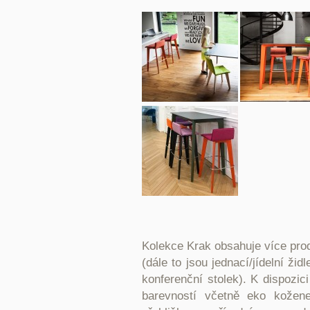
Kolekce Krak obsahuje více prod
(dále to jsou jednací/jídelní židl
konferenční stolek). K dispozic
barevností včetně eko kožen