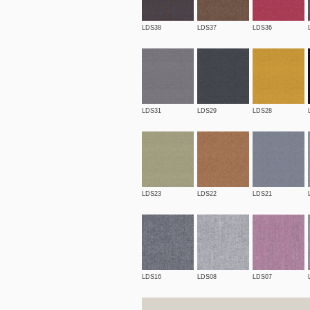
LDS38
LDS37
LDS36
LDS31
LDS29
LDS28
LDS23
LDS22
LDS21
LDS16
LDS08
LDS07