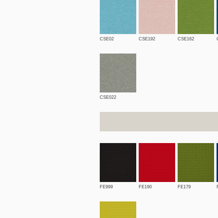
CSE02
CSE192
CSE162
CSE022
FE999
FE190
FE179