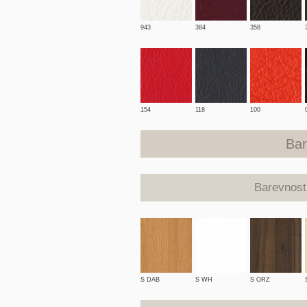
943
384
358
154
118
100
Bar
Barevnos
S DAB
S WH
S ORZ