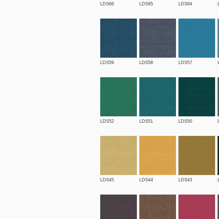
LDS66
LDS65
LDS64
LDS59
LDS58
LDS57
LDS52
LDS51
LDS50
LDS45
LDS44
LDS43